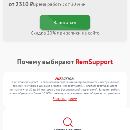
от 2310 ₽
Время работы: от 30 мин
Записаться
Скидка 20% при записи на сайте
Почему выбирают
RemSupport
HikvisionRemSupport — современный сервисный центр по ремонту и обслуживанию
техники Hikvision в Донецке с более чем десятилетним опытом работы. В штате
компании — от 10 до 16 мастеров с профессиональной подготовкой. За время работы
к нам обратились более 10 000 клиентов, а также выполнено общее число ремонтов
превысило 12 000. Ежемесячно в сервисный центр поступает свыше 300 единиц
Читать далее
техники, включая , , . Мы работаем с широким спектром неисправностей и предлагаем
стабильный уровень сервиса благодаря использованию современного оборудования.
Быстрая диагностика