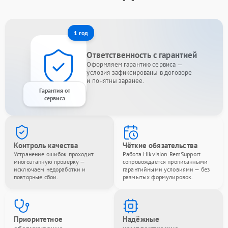
1 год
Ответственность с гарантией
Оформляем гарантию сервиса —
условия зафиксированы в договоре
и понятны заранее.
Гарантия от
сервиса
Контроль качества
Чёткие обязательства
Устранение ошибок проходит
Работа Hikvision RemSupport
многоэтапную проверку —
сопровождается прописанными
исключаем недоработки и
гарантийными условиями — без
повторные сбои.
размытых формулировок.
Приоритетное
Надёжные