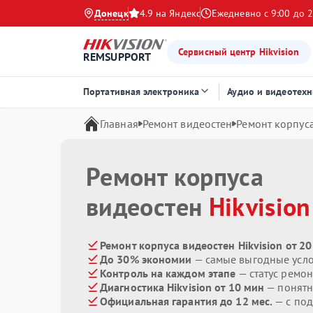
Донецк
4.9 на Яндекс
Ежедневно с 9:00 до 2
Сервисный центр Hikvision
REMSUPPORT
Портативная электроника
Аудио и видеотехн
Главная
Ремонт видеостен
Ремонт корпус
Ремонт корпуса
видеостен
Hikvision
Ремонт корпуса видеостен Hikvision от 2
До 30% экономии
— самые выгодные усл
Контроль на каждом этапе
— статус ремон
Диагностика Hikvision от 10 мин
— понятн
Официальная гарантия до 12 мес.
— с по