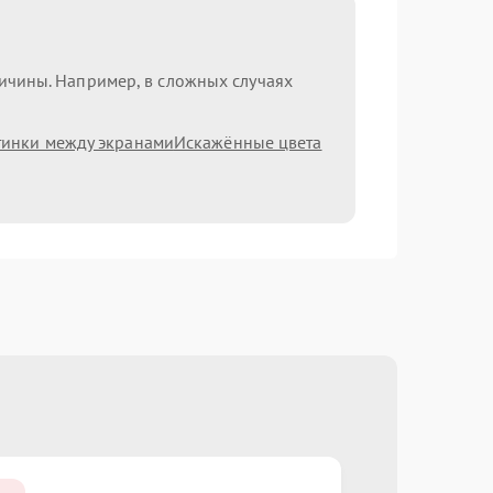
ричины. Например, в сложных случаях
тинки между экранами
Искажённые цвета