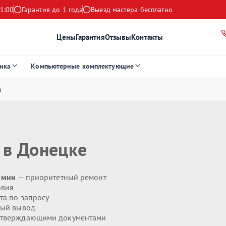
1:00
Гарантия до 1 года
Выезд мастера бесплатно
Цены
Гарантия
Отзывы
Контакты
ика
Компьютерные комплектующие
а
в Донецке
0 мин
— приоритетный ремонт
овия
та по запросу
ый вывод
дтверждающими документами