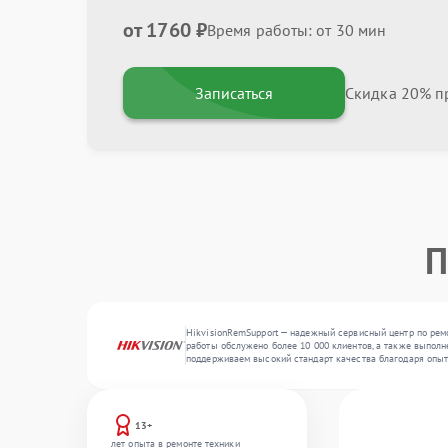
от 1760 ₽
Время работы: от 30 мин
Записаться
Скидка 20% пр
П
HikvisionRemSupport — надежный сервисный центр по ремо
работы обслужено более 10 000 клиентов, а также выполне
поддерживаем высокий стандарт качества благодаря опыт
13+
лет опыта в ремонте техники