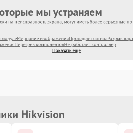
которые мы устраняем
жи на неисправность экрана, могут иметь более серьезные п
 модуле
Мерцание изображения
Пропадает сигнал
Разрыв кар
ажения
Перегрев компонентов
Не работает контроллер
Показать еще
ики Hikvision