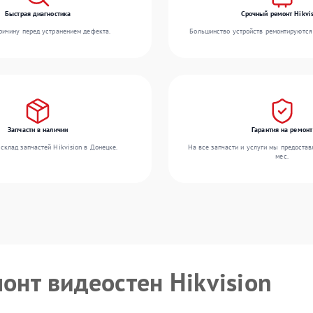
Быстрая диагностика
Срочный ремонт Hikvis
ичину перед устранением дефекта.
Большинство устройств ремонтируются 
Запчасти в наличии
Гарантия на ремонт
склад запчастей Hikvision в Донецке.
На все запчасти и услуги мы предостав
мес.
онт видеостен Hikvision