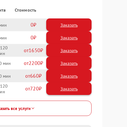
нта
Стоимость
0
Заказать
0
Заказать
120
1650
2200
0
660
0
120
720
азать все услуги