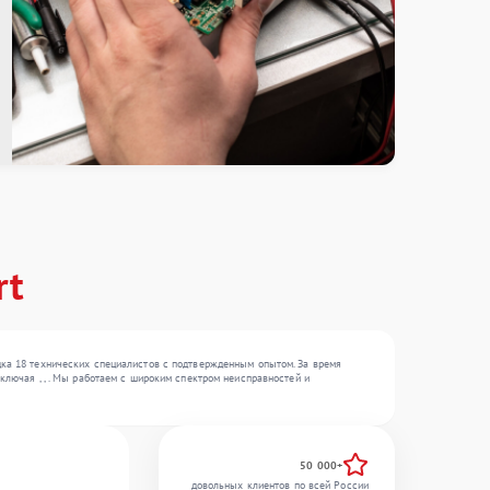
rt
дка 18 технических специалистов с подтвержденным опытом. За время
ключая , , . Мы работаем с широким спектром неисправностей и
50 000+
довольных клиентов по всей России