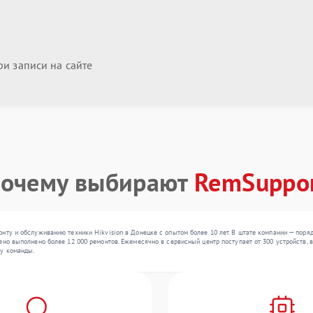
и записи на сайте
очему выбирают
RemSuppo
нту и обслуживанию техники Hikvision в Донецке с опытом более 10 лет. В штате компании — поря
но выполнено более 12 000 ремонтов. Ежемесячно в сервисный центр поступает от 300 устройств, в
у команды.