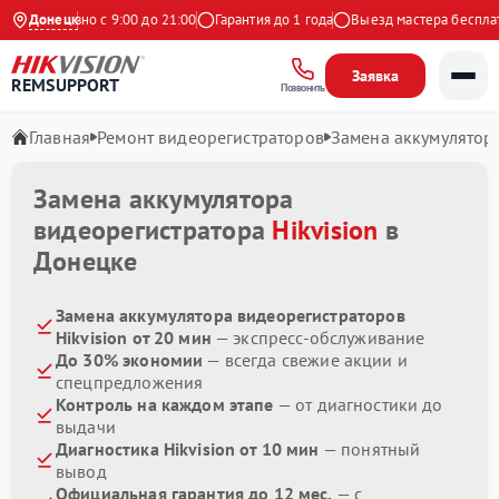
Ежедневно с 9:00 до 21:00
Донецк
Гарантия до 1 года
Выезд мастера бесплатн
Заявка
REMSUPPORT
Позвонить
Главная
Ремонт видеорегистраторов
Замена аккумулятор
Замена аккумулятора
видеорегистратора
Hikvision
в
Донецке
Замена аккумулятора видеорегистраторов
Hikvision от 20 мин
— экспресс-обслуживание
До 30% экономии
— всегда свежие акции и
спецпредложения
Контроль на каждом этапе
— от диагностики до
выдачи
Диагностика Hikvision от 10 мин
— понятный
вывод
Официальная гарантия до 12 мес.
— с