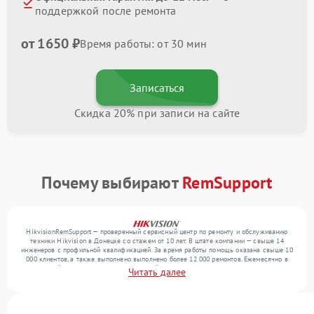
поддержкой после ремонта
от 1650 ₽
Время работы: от 30 мин
Записаться
Скидка 20% при записи на сайте
Почему выбирают
RemSupport
HikvisionRemSupport — проверенный сервисный центр по ремонту и обслуживанию
техники Hikvision в Донецке со стажем от 10 лет. В штате компании — свыше 14
инженеров с профильной квалификацией. За время работы помощь оказана свыше 10
000 клиентов, а также выполнено выполнено более 12 000 ремонтов. Ежемесячно в
сервисный центр поступает от 300 устройств, включая , , . Мы работаем с широким
Читать далее
спектром неисправностей и обеспечиваем надежный результат благодаря
отлаженным процессам ремонта.