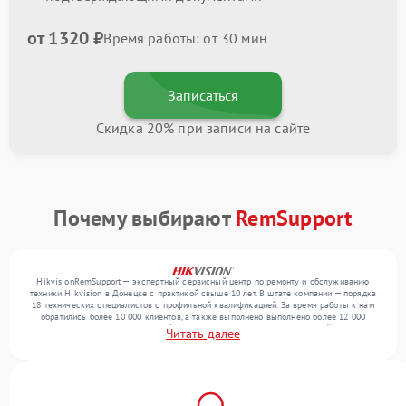
от 1320 ₽
Время работы: от 30 мин
Записаться
Скидка 20% при записи на сайте
Почему выбирают
RemSupport
HikvisionRemSupport — экспертный сервисный центр по ремонту и обслуживанию
техники Hikvision в Донецке с практикой свыше 10 лет. В штате компании — порядка
18 технических специалистов с профильной квалификацией. За время работы к нам
обратились более 10 000 клиентов, а также выполнено выполнено более 12 000
ремонтов. Ежемесячно в сервисный центр поступает более 300 обращений, включая , ,
Читать далее
. Мы работаем с широким спектром неисправностей и гарантируем высокое качество
обслуживания благодаря квалификации мастеров.