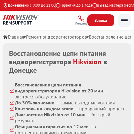
Ежедневно с 9:00 до 21:00
Донецк
Гарантия до 1 года
Выезд мастера бесплат
Заявка
REMSUPPORT
Позвонить
Главная
Ремонт видеорегистраторов
Восстановление цеп
Восстановление цепи питания
видеорегистратора
Hikvision
в
Донецке
Восстановление цепи питания
видеорегистраторов Hikvision от 20 мин
—
экспресс-обслуживание
До 30% экономии
— самые выгодные условия
Контроль на каждом этапе
— прозрачный процесс
Диагностика Hikvision от 10 мин
— быстрый
результат
Официальная гарантия до 12 мес.
— с
подтверждающими документами