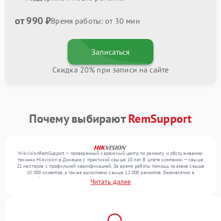
от 990 ₽
Время работы: от 30 мин
Записаться
Скидка 20% при записи на сайте
Почему выбирают
RemSupport
HikvisionRemSupport — проверенный сервисный центр по ремонту и обслуживанию
техники Hikvision в Донецке с практикой свыше 10 лет. В штате компании — свыше
22 мастеров с профильной квалификацией. За время работы помощь оказана свыше
10 000 клиентов, а также выполнено свыше 12 000 ремонтов. Ежемесячно в
сервисный центр поступает более 300 устройств, включая , , . Мы беремся за задачи
Читать далее
любой сложности и предлагаем стабильный уровень сервиса благодаря
квалификации мастеров.