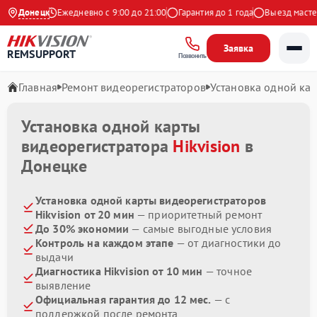
на Яндекс
Донецк
Ежедневно с 9:00 до 21:00
Гарантия до 1 года
Выезд мастера
Заявка
REMSUPPORT
Позвонить
Главная
Ремонт видеорегистраторов
Установка одной ка
Установка одной карты
видеорегистратора
Hikvision
в
Донецке
Установка одной карты видеорегистраторов
Hikvision от 20 мин
— приоритетный ремонт
До 30% экономии
— самые выгодные условия
Контроль на каждом этапе
— от диагностики до
выдачи
Диагностика Hikvision от 10 мин
— точное
выявление
Официальная гарантия до 12 мес.
— с
поддержкой после ремонта