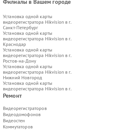
Филиалы в Вашем городе
Установка одной карты
видеорегистратора Hikvision в г.
Санкт-Петербург
Установка одной карты
видеорегистратора Hikvision в г.
Краснодар
Установка одной карты
видеорегистратора Hikvision в г.
Ростов-на-Дону
Установка одной карты
видеорегистратора Hikvision в г.
Нижний Новгород
Установка одной карты
видеорегистратора Hikvision в г.
Новосибирск
Ремонт
Установка одной карты
видеорегистратора Hikvision в г.
Видеорегистраторов
Екатеринбург
Видеодомофонов
Установка одной карты
Видеостен
видеорегистратора Hikvision в г.
Коммутаторов
Казань