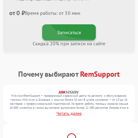
от 0 ₽
Время работы: от 30 мин
Записаться
Скидка 20% при записи на сайте
Почему выбирают
RemSupport
HikvisionRemSupport — проверенный сервисный центр по ремонту и обслуживанию
техники Hikvision в Донецке с опытом более 10 лет. В штате компании — от 10 до 16
мастеров с профессиональной подготовкой. За время работы помощь оказана свыше
10 000 клиентов, а также выполнено выполнено более 12 000 ремонтов. Ежемесячно в
сервисный центр поступает более 300 обращений, включая , , . Мы работаем с
Читать далее
широким спектром неисправностей и обеспечиваем надежный результат благодаря
опыту команды.