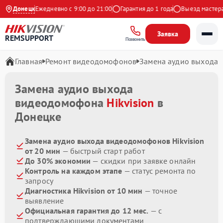
 Яндекс
Донецк
Ежедневно с 9:00 до 21:00
Гарантия до 1 года
Выезд мастера б
Заявка
REMSUPPORT
Позвонить
Главная
Ремонт видеодомофонов
Замена аудио выхода
Замена аудио выхода
видеодомофона
Hikvision
в
Донецке
Замена аудио выхода видеодомофонов Hikvision
от 20 мин
— быстрый старт работ
До 30% экономии
— скидки при заявке онлайн
Контроль на каждом этапе
— статус ремонта по
запросу
Диагностика Hikvision от 10 мин
— точное
выявление
Официальная гарантия до 12 мес.
— с
подтверждающими документами