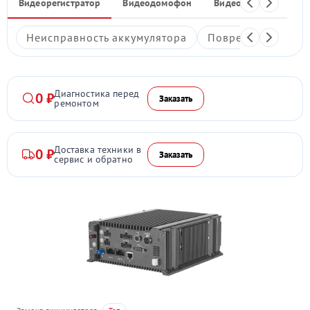
Видеорегистратор
Видеодомофон
Видеостены
Ком
Неисправность аккумулятора
Повреждение дис
Диагностика перед
0 ₽
Заказать
ремонтом
Доставка техники в
0 ₽
Заказать
сервис и обратно