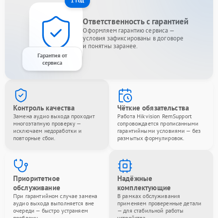
1 год
Ответственность с гарантией
Оформляем гарантию сервиса —
условия зафиксированы в договоре
и понятны заранее.
Гарантия от
сервиса
Контроль качества
Чёткие обязательства
Замена аудио выхода проходит
Работа Hikvision RemSupport
многоэтапную проверку —
сопровождается прописанными
исключаем недоработки и
гарантийными условиями — без
повторные сбои.
размытых формулировок.
Приоритетное
Надёжные
обслуживание
комплектующие
При гарантийном случае замена
В рамках обслуживания
аудио выхода выполняется вне
применяем проверенные детали
очереди — быстро устраняем
— для стабильной работы
проблему.
устройства.