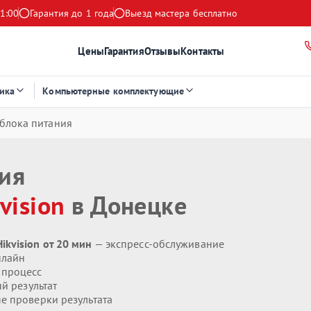
1:00
Гарантия до 1 года
Выезд мастера бесплатно
Цены
Гарантия
Отзывы
Контакты
ика
Компьютерные комплектующие
блока питания
ния
vision
в Донецке
kvision от 20 мин
— экспресс-обслуживание
нлайн
 процесс
й результат
 проверки результата