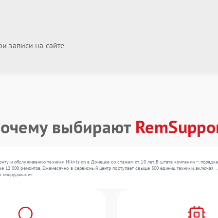
и записи на сайте
очему выбирают
RemSuppo
нту и обслуживанию техники Hikvision в Донецке со стажем от 10 лет. В штате компании — порядка
ее 12 000 ремонтов. Ежемесячно в сервисный центр поступает свыше 300 единиц техники, включая ,
о оборудования.