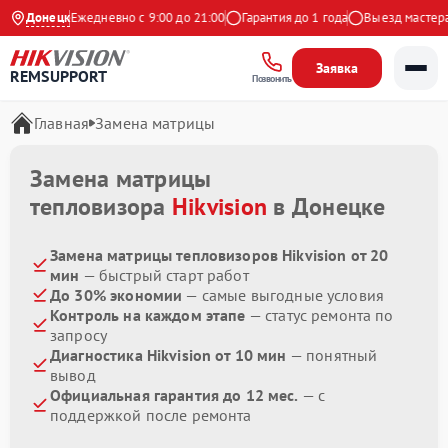
 Яндекс
Донецк
Ежедневно с 9:00 до 21:00
Гарантия до 1 года
Выезд мастера б
Заявка
REMSUPPORT
Позвонить
Главная
Замена матрицы
Замена матрицы
тепловизора
Hikvision
в Донецке
Замена матрицы тепловизоров Hikvision от 20
мин
— быстрый старт работ
До 30% экономии
— самые выгодные условия
Контроль на каждом этапе
— статус ремонта по
запросу
Диагностика Hikvision от 10 мин
— понятный
вывод
Официальная гарантия до 12 мес.
— с
поддержкой после ремонта