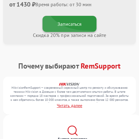
от 1430 ₽
Время работы: от 30 мин
Записаться
Скидка 20% при записи на сайте
Почему выбирают
RemSupport
HikvisionRemSupport — современный сервисный центр по ремонту и обслуживанию
техники Hikvision в Донецке с более чем десятилетним опытом работы. В штате
компании — порядка 18 мастеров с профессиональной подготовкой. За время работы
к нам обратились более 10 000 клиентов, а также выполнено более 12 000 ремонтов.
Ежемесячно в сервисный центр поступает более 300 устройств, включая , , . Мы
Читать далее
работаем с широким спектром неисправностей и обеспечиваем надежный результат
благодаря квалификации мастеров.
Быстрая диагностика