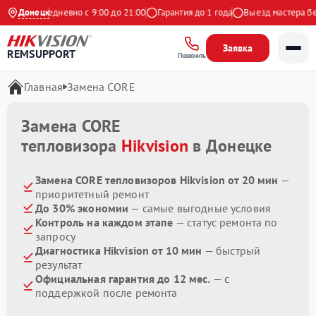
декс
Донецк
Ежедневно с 9:00 до 21:00
Гарантия до 1 года
Выезд мастера бес
Заявка
REMSUPPORT
Позвонить
Главная
Замена CORE
Замена CORE
тепловизора
Hikvision
в Донецке
Замена CORE тепловизоров Hikvision от 20 мин
—
приоритетный ремонт
До 30% экономии
— самые выгодные условия
Контроль на каждом этапе
— статус ремонта по
запросу
Диагностика Hikvision от 10 мин
— быстрый
результат
Официальная гарантия до 12 мес.
— с
поддержкой после ремонта