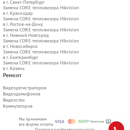
в г.
Санкт-Петербург
Замена CORE тепловизора Hikvision
в г.
Краснодар
Замена CORE тепловизора Hikvision
в г.
Ростов-на-Дону
Замена CORE тепловизора Hikvision
в г.
Нижний Новгород
Замена CORE тепловизора Hikvision
в г.
Новосибирск
Замена CORE тепловизора Hikvision
в г.
Екатеринбург
Замена CORE тепловизора Hikvision
в г.
Казань
Замена CORE тепловизора Hikvision
Ремонт
в г.
Воронеж
Замена CORE тепловизора Hikvision
Видеорегистраторов
в г.
Волгоград
Видеодомофонов
Замена CORE тепловизора Hikvision
Видеостен
в г.
Самара
Коммутаторов
Замена CORE тепловизора Hikvision
в г.
Пермь
Замена CORE тепловизора Hikvision
Мы принимаем
в г.
Красноярск
все формы оплаты
Замена CORE тепловизора Hikvision
Политика конфиденциальности