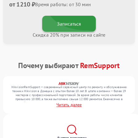
от 1210 ₽
Время работы: от 30 мин
Записаться
Скидка 20% при записи на сайте
Почему выбирают
RemSupport
HikvisionRemSupport — современный сервисный центр по ремонту и обслуживанию
техники Hikvision в Донецке с опытом более 10 лет. В штате компании — более 19
мастеров с профессиональной подготовкой. За время работы число клиентов
превысило 10 000, а также выполнено свыше 12 000 ремонтов. Ежемесячно в
сервисный центр поступает более 300 устройств, включая , , . Мы беремся за задачи
Читать далее
любой сложности и гарантируем высокое качество обслуживания благодаря
использованию современного оборудования.
Быстрая диагностика