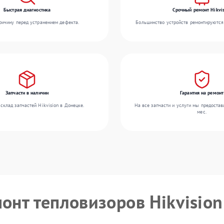
Быстрая диагностика
Срочный ремонт Hikvis
ичину перед устранением дефекта.
Большинство устройств ремонтируются 
Запчасти в наличии
Гарантия на ремонт
склад запчастей Hikvision в Донецке.
На все запчасти и услуги мы предостав
мес.
монт тепловизоров Hikvision