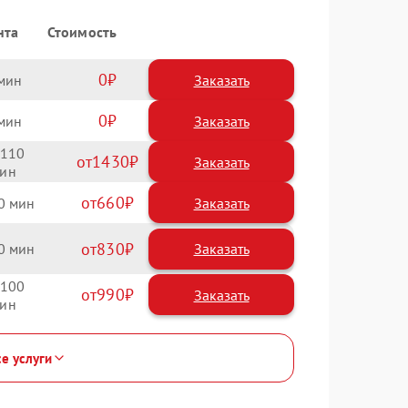
нта
Стоимость
0
Заказать
0
Заказать
110
1430
660
0
830
0
100
990
се услуги