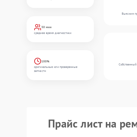
Выясним пр
30 мин
среднее время диагностики
100%
Собственный 
оригинальные или проверенные
запчасти
Прайс лист на ре