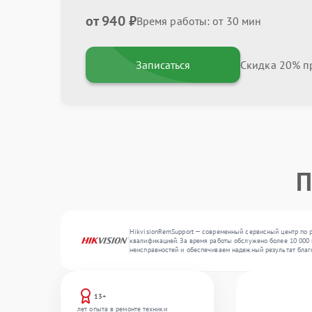
от 940 ₽
Время работы: от 30 мин
Записаться
Скидка 20% пр
П
HikvisionRemSupport — современный сервисный центр по 
квалификацией. За время работы обслужено более 10 000 
неисправностей и обеспечиваем надежный результат благ
13+
лет опыта в ремонте техники