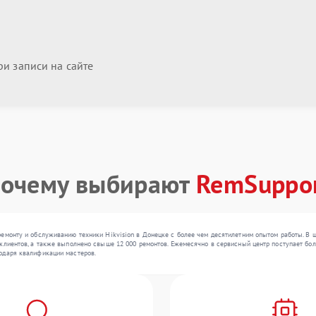
и записи на сайте
очему выбирают
RemSuppo
ремонту и обслуживанию техники Hikvision в Донецке с более чем десятилетним опытом работы. В 
клиентов, а также выполнено свыше 12 000 ремонтов. Ежемесячно в сервисный центр поступает боле
одаря квалификации мастеров.