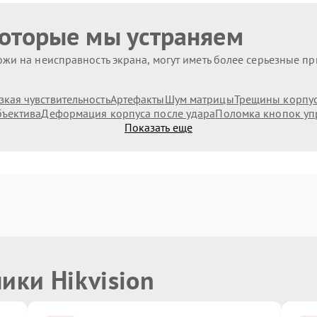
которые мы устраняем
жи на неисправность экрана, могут иметь более серьезные п
зкая чувствительность
Артефакты
Шум матрицы
Трещины корпус
бъектива
Деформация корпуса после удара
Поломка кнопок уп
Показать еще
ики Hikvision