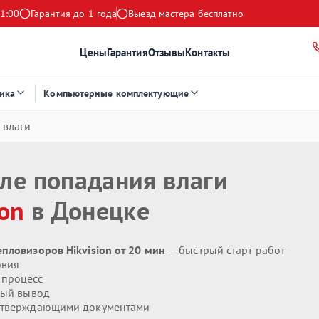
1:00
Гарантия до 1 года
Выезд мастера бесплатно
Цены
Гарантия
Отзывы
Контакты
ика
Компьютерные комплектующие
 влаги
ле попадания влаги
ion
в Донецке
пловизоров Hikvision от 20 мин
— быстрый старт работ
овия
 процесс
ый вывод
дтверждающими документами