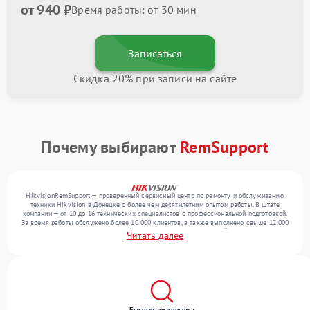
от 940 ₽
Время работы: от 30 мин
Записаться
Скидка 20% при записи на сайте
Почему выбирают
RemSupport
HikvisionRemSupport — проверенный сервисный центр по ремонту и обслуживанию
техники Hikvision в Донецке с более чем десятилетним опытом работы. В штате
компании — от 10 до 16 технических специалистов с профессиональной подготовкой.
За время работы обслужено более 10 000 клиентов, а также выполнено свыше 12 000
ремонтов. Ежемесячно в сервисный центр поступает от 300 устройств, включая , , . Мы
Читать далее
выполняем ремонт различного уровня сложности и обеспечиваем надежный
результат благодаря квалификации мастеров.
Быстрая диагностика