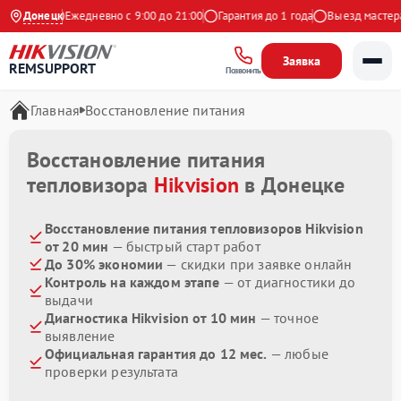
 Яндекс
Донецк
Ежедневно с 9:00 до 21:00
Гарантия до 1 года
Выезд мастера 
Заявка
REMSUPPORT
Позвонить
Главная
Восстановление питания
Восстановление питания
тепловизора
Hikvision
в Донецке
Восстановление питания тепловизоров Hikvision
от 20 мин
— быстрый старт работ
До 30% экономии
— скидки при заявке онлайн
Контроль на каждом этапе
— от диагностики до
выдачи
Диагностика Hikvision от 10 мин
— точное
выявление
Официальная гарантия до 12 мес.
— любые
проверки результата