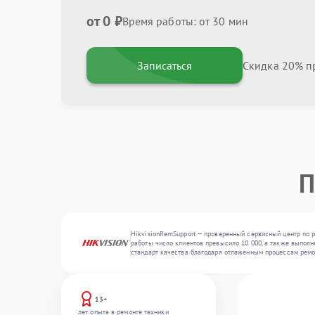
от 0 ₽
Время работы: от 30 мин
Записаться
Скидка 20% пр
П
HikvisionRemSupport — проверенный сервисный центр по р
работы число клиентов превысило 10 000, а также выполн
стандарт качества благодаря отлаженным процессам ремо
13+
лет опыта в ремонте техники