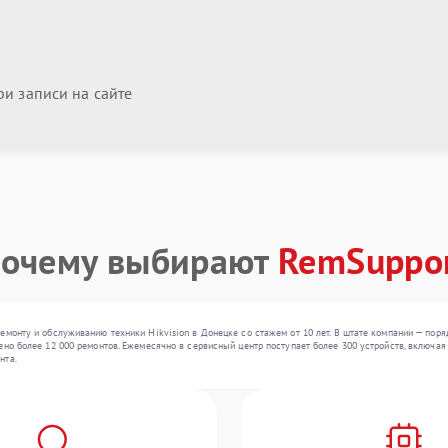
и записи на сайте
очему выбирают
RemSuppo
емонту и обслуживанию техники Hikvision в Донецке со стажем от 10 лет. В штате компании — пор
ено более 12 000 ремонтов. Ежемесячно в сервисный центр поступает более 300 устройств, включая
нта.