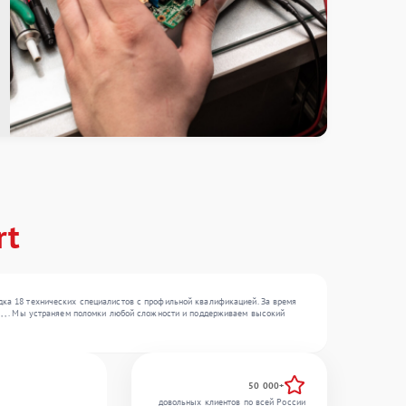
rt
ядка 18 технических специалистов с профильной квалификацией. За время
 , , . Мы устраняем поломки любой сложности и поддерживаем высокий
50 000+
довольных клиентов по всей России