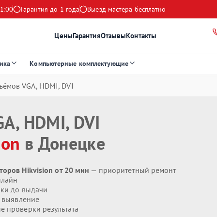
1:00
Гарантия до 1 года
Выезд мастера бесплатно
Цены
Гарантия
Отзывы
Контакты
ика
Компьютерные комплектующие
ъёмов VGA, HDMI, DVI
A, HDMI, DVI
ion
в Донецке
оров Hikvision от 20 мин
— приоритетный ремонт
нлайн
ики до выдачи
 выявление
 проверки результата