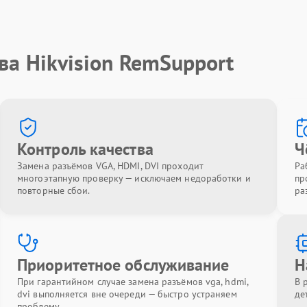
ва Hikvision RemSupport
Контроль качества
Ч
Замена разъёмов VGA, HDMI, DVI проходит
Ра
многоэтапную проверку — исключаем недоработки и
пр
повторные сбои.
ра
Приоритетное обслуживание
Н
При гарантийном случае замена разъёмов vga, hdmi,
В 
dvi выполняется вне очереди — быстро устраняем
де
проблему.