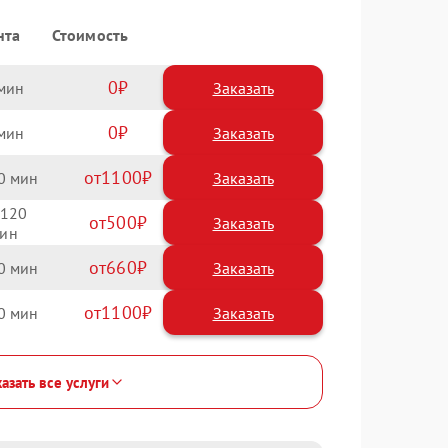
нта
Стоимость
0
Заказать
0
Заказать
1100
0
120
500
660
0
1100
0
азать все услуги