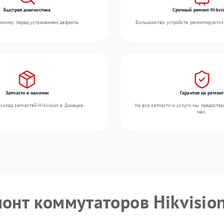
Быстрая диагностика
Срочный ремонт Hikvis
ичину перед устранением дефекта.
Большинство устройств ремонтируются 
Запчасти в наличии
Гарантия на ремонт
склад запчастей Hikvision в Донецке.
На все запчасти и услуги мы предостав
мес.
монт коммутаторов Hikvisio