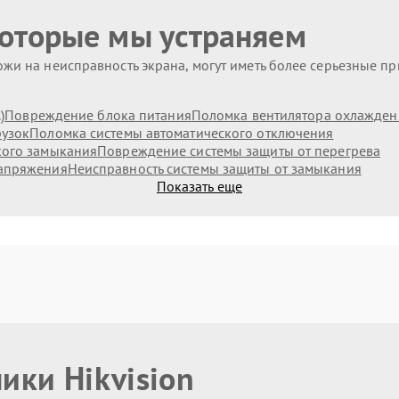
которые мы устраняем
жи на неисправность экрана, могут иметь более серьезные п
)
Повреждение блока питания
Поломка вентилятора охлажден
рузок
Поломка системы автоматического отключения
кого замыкания
Повреждение системы защиты от перегрева
напряжения
Неисправность системы защиты от замыкания
Показать еще
ики Hikvision