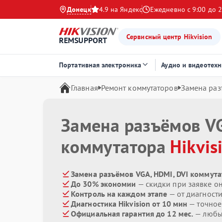
Донецк
4.9 на Яндекс
Ежедневно с 9:00 до 2
Сервисный центр Hikvision
REMSUPPORT
Портативная электроника
Аудио и видеотехн
Главная
Ремонт коммутаторов
Замена раз
Замена разъёмов VG
коммутатора
Hikvis
Замена разъёмов VGA, HDMI, DVI коммутат
До 30% экономии
— скидки при заявке о
Контроль на каждом этапе
— от диагност
Диагностика Hikvision от 10 мин
— точное
Официальная гарантия до 12 мес.
— любые