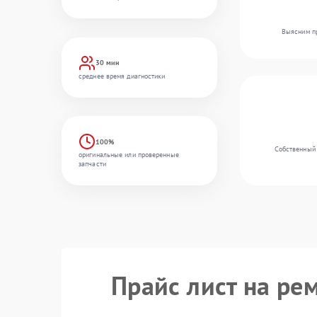
Выясним пр
30 мин
среднее время диагностики
100%
Собственный 
оригинальные или проверенные
запчасти
Прайс лист на ре