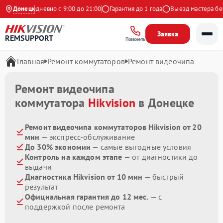
екс
Донецк
Ежедневно с 9:00 до 21:00
Гарантия до 1 года
Выезд мастера бесп
Заявка
REMSUPPORT
Позвонить
Главная
Ремонт коммутаторов
Ремонт видеочипа
Ремонт видеочипа
коммутатора
Hikvision
в Донецке
Ремонт видеочипа коммутаторов Hikvision от 20
мин
— экспресс-обслуживание
До 30% экономии
— самые выгодные условия
Контроль на каждом этапе
— от диагностики до
выдачи
Диагностика Hikvision от 10 мин
— быстрый
результат
Официальная гарантия до 12 мес.
— с
поддержкой после ремонта