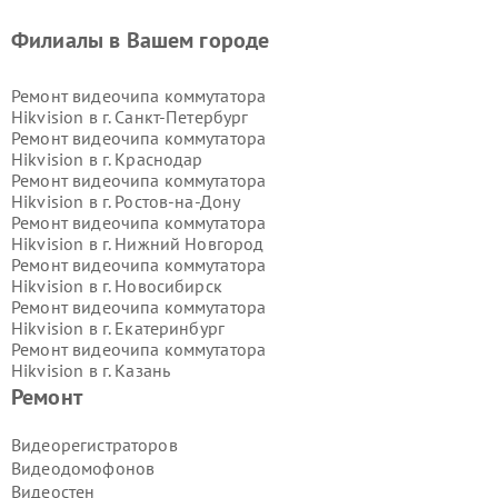
Филиалы в Вашем городе
Ремонт видеочипа коммутатора
Hikvision в г.
Санкт-Петербург
Ремонт видеочипа коммутатора
Hikvision в г.
Краснодар
Ремонт видеочипа коммутатора
Hikvision в г.
Ростов-на-Дону
Ремонт видеочипа коммутатора
Hikvision в г.
Нижний Новгород
Ремонт видеочипа коммутатора
Hikvision в г.
Новосибирск
Ремонт видеочипа коммутатора
Hikvision в г.
Екатеринбург
Ремонт видеочипа коммутатора
Hikvision в г.
Казань
Ремонт видеочипа коммутатора
Ремонт
Hikvision в г.
Воронеж
Ремонт видеочипа коммутатора
Видеорегистраторов
Hikvision в г.
Волгоград
Видеодомофонов
Ремонт видеочипа коммутатора
Видеостен
Hikvision в г.
Самара