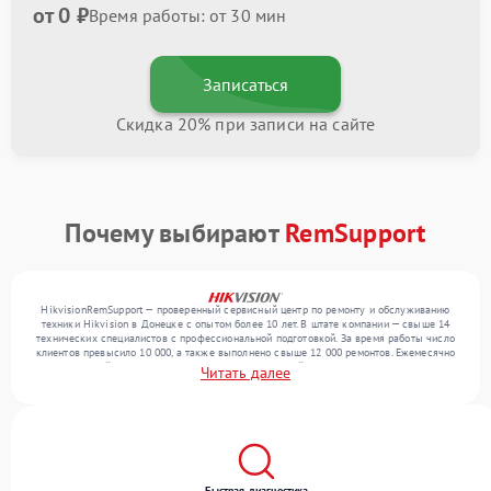
от 0 ₽
Время работы: от 30 мин
Записаться
Скидка 20% при записи на сайте
Почему выбирают
RemSupport
HikvisionRemSupport — проверенный сервисный центр по ремонту и обслуживанию
техники Hikvision в Донецке с опытом более 10 лет. В штате компании — свыше 14
технических специалистов с профессиональной подготовкой. За время работы число
клиентов превысило 10 000, а также выполнено свыше 12 000 ремонтов. Ежемесячно
в сервисный центр поступает более 300 обращений, включая , , . Мы работаем с
Читать далее
широким спектром неисправностей и гарантируем высокое качество обслуживания
благодаря квалификации мастеров.
Быстрая диагностика